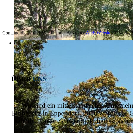
Containerdienst und Metallhandel A.Krönert
AndyWebsite
2025-08-2
ÜBER
UNS
Wir sind ein mittelständisches Unterne
Firmensitz in Eppendorf. 2010 wurde das G
befindet. Unser Schwerpunkt befasst sich 