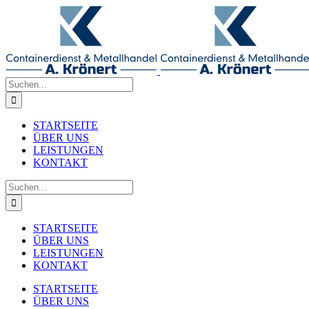
Zum
Inhalt
springen
Suche
nach:
STARTSEITE
ÜBER UNS
LEISTUNGEN
KONTAKT
Suche
nach:
STARTSEITE
ÜBER UNS
LEISTUNGEN
KONTAKT
STARTSEITE
ÜBER UNS